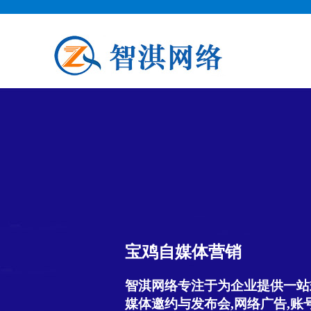
宝鸡自媒体营销
智淇网络专注于为企业提供一站式
媒体邀约与发布会,网络广告,账