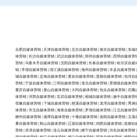
合肥自媒体营销
|
天津自媒体营销
|
北京自媒体营销
|
南京自媒体营销
|
东城
体营销
|
长沙自媒体营销
|
武汉自媒体营销
|
郑州自媒体营销
|
昆明自媒体营
营销
|
乌鲁木齐自媒体营销
|
沈阳自媒体营销
|
长春自媒体营销
|
哈尔滨自媒
销
|
亭湖自媒体营销
|
清江浦自媒体营销
|
海州自媒体营销
|
丰县自媒体营销
城自媒体营销
|
定海自媒体营销
|
黄岩自媒体营销
|
莲都自媒体营销
|
包河自
营销
|
宁波自媒体营销
|
三明自媒体营销
|
淮北自媒体营销
|
景德镇自媒体营
重庆自媒体营销
|
唐山自媒体营销
|
大同自媒体营销
|
包头自媒体营销
|
石嘴
体营销
|
河西自媒体营销
|
玄武自媒体营销
|
相城自媒体营销
|
扬中自媒体营
宿豫自媒体营销
|
下城自媒体营销
|
慈溪自媒体营销
|
龙湾自媒体营销
|
秀洲
体营销
|
市北自媒体营销
|
海珠自媒体营销
|
罗湖自媒体营销
|
江北自媒体营
柳州自媒体营销
|
湘潭自媒体营销
|
十堰自媒体营销
|
洛阳自媒体营销
|
玉溪
番自媒体营销
|
鞍山自媒体营销
|
辽源自媒体营销
|
鸡西自媒体营销
|
昌都自
营销
|
洪泽自媒体营销
|
连云自媒体营销
|
睢宁自媒体营销
|
兴化自媒体营销