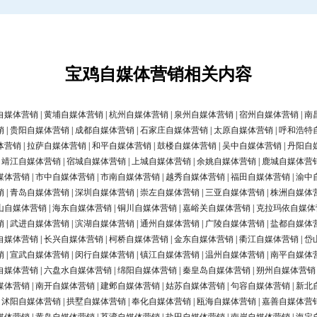
宝鸡自媒体营销相关内容
自媒体营销
|
黄埔自媒体营销
|
杭州自媒体营销
|
泉州自媒体营销
|
宿州自媒体营销
|
南
销
|
贵阳自媒体营销
|
成都自媒体营销
|
石家庄自媒体营销
|
太原自媒体营销
|
呼和浩特
体营销
|
拉萨自媒体营销
|
和平自媒体营销
|
鼓楼自媒体营销
|
吴中自媒体营销
|
丹阳自
|
靖江自媒体营销
|
宿城自媒体营销
|
上城自媒体营销
|
余姚自媒体营销
|
鹿城自媒体营
媒体营销
|
市中自媒体营销
|
市南自媒体营销
|
越秀自媒体营销
|
福田自媒体营销
|
渝中
销
|
青岛自媒体营销
|
深圳自媒体营销
|
崇左自媒体营销
|
三亚自媒体营销
|
株洲自媒体
山自媒体营销
|
海东自媒体营销
|
铜川自媒体营销
|
嘉峪关自媒体营销
|
克拉玛依自媒体
销
|
武进自媒体营销
|
滨湖自媒体营销
|
通州自媒体营销
|
广陵自媒体营销
|
盐都自媒体
自媒体营销
|
长兴自媒体营销
|
柯桥自媒体营销
|
金东自媒体营销
|
衢江自媒体营销
|
岱
销
|
宣武自媒体营销
|
闵行自媒体营销
|
镇江自媒体营销
|
温州自媒体营销
|
南平自媒体
自媒体营销
|
六盘水自媒体营销
|
绵阳自媒体营销
|
秦皇岛自媒体营销
|
朔州自媒体营销
媒体营销
|
南开自媒体营销
|
建邺自媒体营销
|
姑苏自媒体营销
|
句容自媒体营销
|
新北
|
沭阳自媒体营销
|
拱墅自媒体营销
|
奉化自媒体营销
|
瓯海自媒体营销
|
嘉善自媒体营