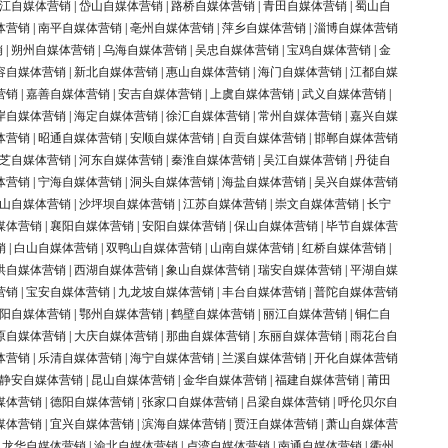
江自媒体营销
|
岱山自媒体营销
|
路桥自媒体营销
|
青田自媒体营销
|
蜀山自
体营销
|
南平自媒体营销
|
亳州自媒体营销
|
萍乡自媒体营销
|
淄博自媒体营销
销
|
朔州自媒体营销
|
乌海自媒体营销
|
吴忠自媒体营销
|
宝鸡自媒体营销
|
金
容自媒体营销
|
新北自媒体营销
|
惠山自媒体营销
|
海门自媒体营销
|
江都自媒
营销
|
嘉善自媒体营销
|
安吉自媒体营销
|
上虞自媒体营销
|
武义自媒体营销
|
岸自媒体营销
|
海定自媒体营销
|
徐汇自媒体营销
|
常州自媒体营销
|
嘉兴自媒
体营销
|
昭通自媒体营销
|
安顺自媒体营销
|
自贡自媒体营销
|
邯郸自媒体营销
芝自媒体营销
|
河东自媒体营销
|
秦淮自媒体营销
|
吴江自媒体营销
|
丹徒自
体营销
|
宁海自媒体营销
|
洞头自媒体营销
|
海盐自媒体营销
|
吴兴自媒体营销
山自媒体营销
|
沙坪坝自媒体营销
|
江苏自媒体营销
|
崇文自媒体营销
|
长宁
媒体营销
|
襄阳自媒体营销
|
安阳自媒体营销
|
保山自媒体营销
|
毕节自媒体营
销
|
白山自媒体营销
|
双鸭山自媒体营销
|
山南自媒体营销
|
红桥自媒体营销
|
洪自媒体营销
|
西湖自媒体营销
|
象山自媒体营销
|
瑞安自媒体营销
|
平湖自媒
营销
|
宝安自媒体营销
|
九龙坡自媒体营销
|
丰台自媒体营销
|
普陀自媒体营销
阳自媒体营销
|
鄂州自媒体营销
|
鹤壁自媒体营销
|
丽江自媒体营销
|
铜仁自
原自媒体营销
|
大庆自媒体营销
|
那曲自媒体营销
|
东丽自媒体营销
|
雨花台自
体营销
|
乐清自媒体营销
|
海宁自媒体营销
|
兰溪自媒体营销
|
开化自媒体营销
静安自媒体营销
|
昆山自媒体营销
|
金华自媒体营销
|
福建自媒体营销
|
莆田
媒体营销
|
德阳自媒体营销
|
张家口自媒体营销
|
吕梁自媒体营销
|
呼伦贝尔自
媒体营销
|
宜兴自媒体营销
|
滨海自媒体营销
|
贾汪自媒体营销
|
萧山自媒体营
|
龙华自媒体营销
|
渝北自媒体营销
|
卢湾自媒体营销
|
南通自媒体营销
|
衢州