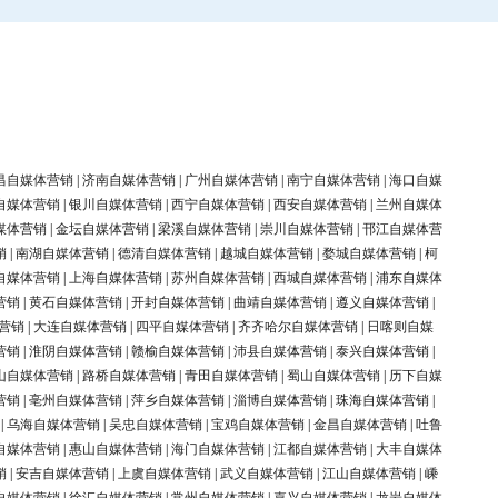
昌自媒体营销
|
济南自媒体营销
|
广州自媒体营销
|
南宁自媒体营销
|
海口自媒
自媒体营销
|
银川自媒体营销
|
西宁自媒体营销
|
西安自媒体营销
|
兰州自媒体
媒体营销
|
金坛自媒体营销
|
梁溪自媒体营销
|
崇川自媒体营销
|
邗江自媒体营
销
|
南湖自媒体营销
|
德清自媒体营销
|
越城自媒体营销
|
婺城自媒体营销
|
柯
自媒体营销
|
上海自媒体营销
|
苏州自媒体营销
|
西城自媒体营销
|
浦东自媒体
营销
|
黄石自媒体营销
|
开封自媒体营销
|
曲靖自媒体营销
|
遵义自媒体营销
|
营销
|
大连自媒体营销
|
四平自媒体营销
|
齐齐哈尔自媒体营销
|
日喀则自媒
营销
|
淮阴自媒体营销
|
赣榆自媒体营销
|
沛县自媒体营销
|
泰兴自媒体营销
|
山自媒体营销
|
路桥自媒体营销
|
青田自媒体营销
|
蜀山自媒体营销
|
历下自媒
营销
|
亳州自媒体营销
|
萍乡自媒体营销
|
淄博自媒体营销
|
珠海自媒体营销
|
|
乌海自媒体营销
|
吴忠自媒体营销
|
宝鸡自媒体营销
|
金昌自媒体营销
|
吐鲁
自媒体营销
|
惠山自媒体营销
|
海门自媒体营销
|
江都自媒体营销
|
大丰自媒体
销
|
安吉自媒体营销
|
上虞自媒体营销
|
武义自媒体营销
|
江山自媒体营销
|
嵊