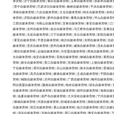
体营销
|
济宁自媒体营销
|
肇庆自媒体营销
|
玉林自媒体营销
|
张家界自媒体
|
晋中自媒体营销
|
巴彦淖尔自媒体营销
|
榆林自媒体营销
|
平凉自媒体营销
|
津南自媒体营销
|
六合自媒体营销
|
太仓自媒体营销
|
响水自媒体营销
|
余杭
体营销
|
济阳自媒体营销
|
胶州自媒体营销
|
番禺自媒体营销
|
坪山自媒体营
江西自媒体营销
|
马鞍山自媒体营销
|
宜春自媒体营销
|
泰安自媒体营销
|
江
媒体营销
|
沧州自媒体营销
|
临汾自媒体营销
|
乌兰察布自媒体营销
|
安康自
媒体营销
|
北辰自媒体营销
|
江宁自媒体营销
|
东台自媒体营销
|
富阳自媒体
|
莱芜自媒体营销
|
平度自媒体营销
|
南沙自媒体营销
|
光明自媒体营销
|
北碚
媒体营销
|
安庆自媒体营销
|
抚州自媒体营销
|
威海自媒体营销
|
茂名自媒体
|
廊坊自媒体营销
|
运城自媒体营销
|
兴安盟自媒体营销
|
商洛自媒体营销
|
庆
水自媒体营销
|
临安自媒体营销
|
苍南自媒体营销
|
钢城自媒体营销
|
莱西自
营销
|
丽水自媒体营销
|
晋江自媒体营销
|
芜湖自媒体营销
|
上饶自媒体营销
宁自媒体营销
|
漯河自媒体营销
|
乐山自媒体营销
|
衡水自媒体营销
|
晋城自
自媒体营销
|
高淳自媒体营销
|
建德自媒体营销
|
文成自媒体营销
|
平阴自媒
营销
|
铜陵自媒体营销
|
滨州自媒体营销
|
广西自媒体营销
|
梅州自媒体营销
阿拉善盟自媒体营销
|
陇南自媒体营销
|
铁岭自媒体营销
|
绥化自媒体营销
|
自媒体营销
|
徐州自媒体营销
|
宣城自媒体营销
|
德州自媒体营销
|
海南自媒
销
|
临夏自媒体营销
|
葫芦岛自媒体营销
|
大兴安岭自媒体营销
|
宁河自媒体
|
柳城自媒体营销
|
河源自媒体营销
|
防城港自媒体营销
|
湖南自媒体营销
|
商
自媒体营销
|
宿迁自媒体营销
|
黄山自媒体营销
|
临沂自媒体营销
|
阳江自媒
销
|
清远自媒体营销
|
河南自媒体营销
|
周口自媒体营销
|
雅安自媒体营销
|