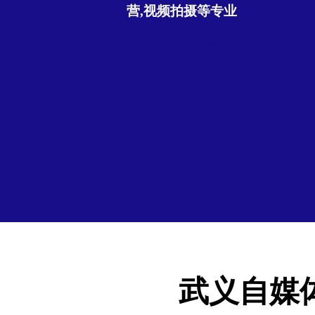
营,视频拍摄等专业
武义自媒