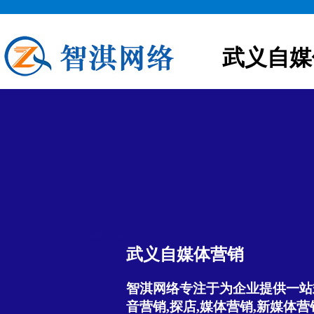
武义自媒
武义自媒体营销
智淇网络专注于为企业提供一站
音营销,探店,媒体营销,新媒体营