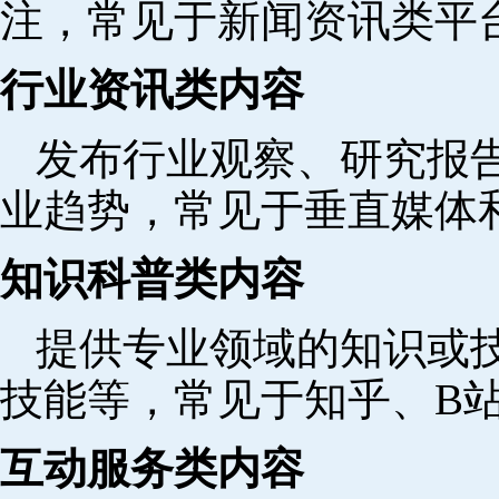
注，常见于新闻资讯类平
行业资讯类内容
发布行业观察、研究报
业趋势，常见于垂直媒体
知识科普类内容
提供专业领域的知识或
技能等，常见于知乎、B
互动服务类内容