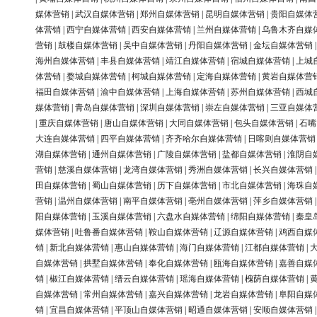
媒体营销
|
武汉自媒体营销
|
郑州自媒体营销
|
昆明自媒体营销
|
贵阳自媒体
体营销
|
西宁自媒体营销
|
西安自媒体营销
|
兰州自媒体营销
|
乌鲁木齐自媒
营销
|
鼓楼自媒体营销
|
吴中自媒体营销
|
丹阳自媒体营销
|
金坛自媒体营销
海州自媒体营销
|
丰县自媒体营销
|
靖江自媒体营销
|
宿城自媒体营销
|
上城
体营销
|
婺城自媒体营销
|
柯城自媒体营销
|
定海自媒体营销
|
黄岩自媒体营
福田自媒体营销
|
渝中自媒体营销
|
上海自媒体营销
|
苏州自媒体营销
|
西城
媒体营销
|
青岛自媒体营销
|
深圳自媒体营销
|
崇左自媒体营销
|
三亚自媒体
|
重庆自媒体营销
|
唐山自媒体营销
|
大同自媒体营销
|
包头自媒体营销
|
石嘴
大连自媒体营销
|
四平自媒体营销
|
齐齐哈尔自媒体营销
|
日喀则自媒体营销
湖自媒体营销
|
通州自媒体营销
|
广陵自媒体营销
|
盐都自媒体营销
|
淮阴自
营销
|
慈溪自媒体营销
|
龙湾自媒体营销
|
秀洲自媒体营销
|
长兴自媒体营销
田自媒体营销
|
蜀山自媒体营销
|
历下自媒体营销
|
市北自媒体营销
|
海珠自
营销
|
温州自媒体营销
|
南平自媒体营销
|
亳州自媒体营销
|
萍乡自媒体营销
阳自媒体营销
|
玉溪自媒体营销
|
六盘水自媒体营销
|
绵阳自媒体营销
|
秦皇
媒体营销
|
吐鲁番自媒体营销
|
鞍山自媒体营销
|
辽源自媒体营销
|
鸡西自媒
销
|
新北自媒体营销
|
惠山自媒体营销
|
海门自媒体营销
|
江都自媒体营销
|
自媒体营销
|
拱墅自媒体营销
|
奉化自媒体营销
|
瓯海自媒体营销
|
嘉善自媒
销
|
椒江自媒体营销
|
缙云自媒体营销
|
瑶海自媒体营销
|
槐荫自媒体营销
|
自媒体营销
|
常州自媒体营销
|
嘉兴自媒体营销
|
龙岩自媒体营销
|
阜阳自媒
销
|
宜昌自媒体营销
|
平顶山自媒体营销
|
昭通自媒体营销
|
安顺自媒体营销