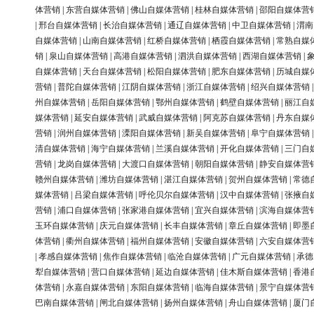
体营销
|
东营自媒体营销
|
佛山自媒体营销
|
桂林自媒体营销
|
邵阳自媒体营
|
邢台自媒体营销
|
长治自媒体营销
|
通辽自媒体营销
|
中卫自媒体营销
|
渭南
自媒体营销
|
山南自媒体营销
|
红桥自媒体营销
|
栖霞自媒体营销
|
常熟自媒
销
|
泉山自媒体营销
|
高港自媒体营销
|
泗洪自媒体营销
|
西湖自媒体营销
|
自媒体营销
|
天台自媒体营销
|
松阳自媒体营销
|
肥东自媒体营销
|
历城自媒
营销
|
普陀自媒体营销
|
江阴自媒体营销
|
浙江自媒体营销
|
绍兴自媒体营销
州自媒体营销
|
岳阳自媒体营销
|
鄂州自媒体营销
|
鹤壁自媒体营销
|
丽江自
媒体营销
|
延安自媒体营销
|
武威自媒体营销
|
阿克苏自媒体营销
|
丹东自媒
营销
|
润州自媒体营销
|
溧阳自媒体营销
|
新吴自媒体营销
|
阜宁自媒体营销
清自媒体营销
|
海宁自媒体营销
|
兰溪自媒体营销
|
开化自媒体营销
|
三门自
营销
|
龙岗自媒体营销
|
大渡口自媒体营销
|
朝阳自媒体营销
|
静安自媒体营
赣州自媒体营销
|
潍坊自媒体营销
|
湛江自媒体营销
|
贺州自媒体营销
|
常德
媒体营销
|
吕梁自媒体营销
|
呼伦贝尔自媒体营销
|
汉中自媒体营销
|
张掖自
营销
|
浦口自媒体营销
|
张家港自媒体营销
|
宜兴自媒体营销
|
滨海自媒体营
玉环自媒体营销
|
庆元自媒体营销
|
长丰自媒体营销
|
章丘自媒体营销
|
即墨
体营销
|
衢州自媒体营销
|
福州自媒体营销
|
安徽自媒体营销
|
六安自媒体营
|
孝感自媒体营销
|
焦作自媒体营销
|
临沧自媒体营销
|
广元自媒体营销
|
承德
犁自媒体营销
|
营口自媒体营销
|
延边自媒体营销
|
佳木斯自媒体营销
|
香港
体营销
|
永嘉自媒体营销
|
东阳自媒体营销
|
临海自媒体营销
|
景宁自媒体营
巴南自媒体营销
|
闸北自媒体营销
|
扬州自媒体营销
|
舟山自媒体营销
|
厦门