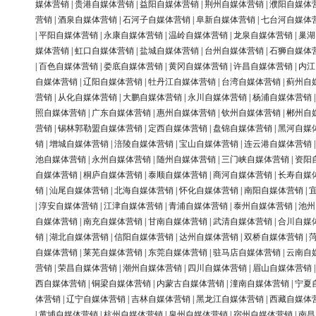
媒体营销
|
贵港自媒体营销
|
益阳自媒体营销
|
荆州自媒体营销
|
濮阳自媒体
营销
|
酒泉自媒体营销
|
石河子自媒体营销
|
阜新自媒体营销
|
七台河自媒体
|
平阳自媒体营销
|
永康自媒体营销
|
温岭自媒体营销
|
龙泉自媒体营销
|
巢湖
媒体营销
|
虹口自媒体营销
|
盐城自媒体营销
|
台州自媒体营销
|
石狮自媒体
|
百色自媒体营销
|
娄底自媒体营销
|
黄冈自媒体营销
|
许昌自媒体营销
|
内江
自媒体营销
|
辽阳自媒体营销
|
牡丹江自媒体营销
|
台湾自媒体营销
|
蓟州自
营销
|
从化自媒体营销
|
大鹏自媒体营销
|
永川自媒体营销
|
杨浦自媒体营销
照自媒体营销
|
广东自媒体营销
|
惠州自媒体营销
|
钦州自媒体营销
|
郴州自
营销
|
锡林郭勒盟自媒体营销
|
定西自媒体营销
|
盘锦自媒体营销
|
黑河自媒
销
|
增城自媒体营销
|
涪陵自媒体营销
|
宝山自媒体营销
|
连云港自媒体营销
池自媒体营销
|
永州自媒体营销
|
随州自媒体营销
|
三门峡自媒体营销
|
资阳
自媒体营销
|
桐庐自媒体营销
|
泰顺自媒体营销
|
商河自媒体营销
|
长寿自媒
销
|
汕尾自媒体营销
|
北海自媒体营销
|
怀化自媒体营销
|
南阳自媒体营销
|
|
淳安自媒体营销
|
江津自媒体营销
|
青浦自媒体营销
|
泰州自媒体营销
|
池州
自媒体营销
|
南充自媒体营销
|
甘南自媒体营销
|
武清自媒体营销
|
合川自媒
销
|
湖北自媒体营销
|
信阳自媒体营销
|
达州自媒体营销
|
双桥自媒体营销
|
自媒体营销
|
莱芜自媒体营销
|
东莞自媒体营销
|
驻马店自媒体营销
|
云南自
营销
|
荣昌自媒体营销
|
潮州自媒体营销
|
四川自媒体营销
|
眉山自媒体营销
西自媒体营销
|
铜梁自媒体营销
|
内蒙古自媒体营销
|
潼南自媒体营销
|
宁夏
体营销
|
辽宁自媒体营销
|
吉林自媒体营销
|
黑龙江自媒体营销
|
西藏自媒体
|
黄埔自媒体营销
|
杭州自媒体营销
|
泉州自媒体营销
|
宿州自媒体营销
|
南昌