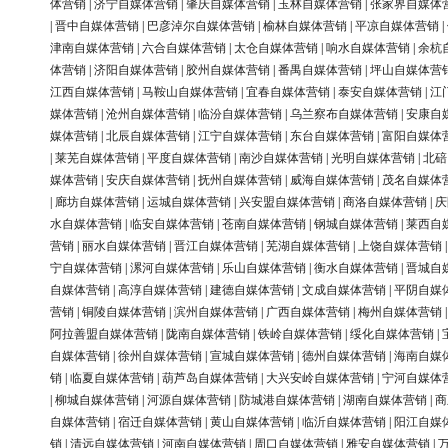
体营销
|
济宁自媒体营销
|
肇庆自媒体营销
|
玉林自媒体营销
|
张家界自媒体
|
晋中自媒体营销
|
巴彦淖尔自媒体营销
|
榆林自媒体营销
|
平凉自媒体营销
|
津南自媒体营销
|
六合自媒体营销
|
太仓自媒体营销
|
响水自媒体营销
|
余杭
体营销
|
济阳自媒体营销
|
胶州自媒体营销
|
番禺自媒体营销
|
坪山自媒体营
江西自媒体营销
|
马鞍山自媒体营销
|
宜春自媒体营销
|
泰安自媒体营销
|
江
媒体营销
|
沧州自媒体营销
|
临汾自媒体营销
|
乌兰察布自媒体营销
|
安康自
媒体营销
|
北辰自媒体营销
|
江宁自媒体营销
|
东台自媒体营销
|
富阳自媒体
|
莱芜自媒体营销
|
平度自媒体营销
|
南沙自媒体营销
|
光明自媒体营销
|
北碚
媒体营销
|
安庆自媒体营销
|
抚州自媒体营销
|
威海自媒体营销
|
茂名自媒体
|
廊坊自媒体营销
|
运城自媒体营销
|
兴安盟自媒体营销
|
商洛自媒体营销
|
庆
水自媒体营销
|
临安自媒体营销
|
苍南自媒体营销
|
钢城自媒体营销
|
莱西自
营销
|
丽水自媒体营销
|
晋江自媒体营销
|
芜湖自媒体营销
|
上饶自媒体营销
宁自媒体营销
|
漯河自媒体营销
|
乐山自媒体营销
|
衡水自媒体营销
|
晋城自
自媒体营销
|
高淳自媒体营销
|
建德自媒体营销
|
文成自媒体营销
|
平阴自媒
营销
|
铜陵自媒体营销
|
滨州自媒体营销
|
广西自媒体营销
|
梅州自媒体营销
阿拉善盟自媒体营销
|
陇南自媒体营销
|
铁岭自媒体营销
|
绥化自媒体营销
|
自媒体营销
|
徐州自媒体营销
|
宣城自媒体营销
|
德州自媒体营销
|
海南自媒
销
|
临夏自媒体营销
|
葫芦岛自媒体营销
|
大兴安岭自媒体营销
|
宁河自媒体
|
柳城自媒体营销
|
河源自媒体营销
|
防城港自媒体营销
|
湖南自媒体营销
|
商
自媒体营销
|
宿迁自媒体营销
|
黄山自媒体营销
|
临沂自媒体营销
|
阳江自媒
销
|
清远自媒体营销
|
河南自媒体营销
|
周口自媒体营销
|
雅安自媒体营销
|