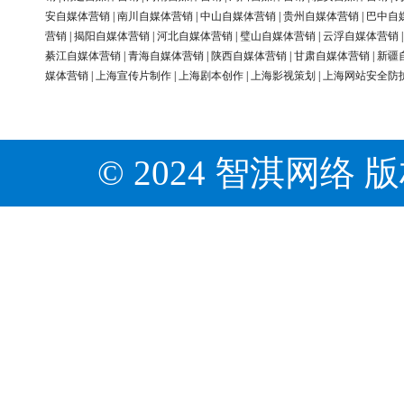
安自媒体营销
|
南川自媒体营销
|
中山自媒体营销
|
贵州自媒体营销
|
巴中自
营销
|
揭阳自媒体营销
|
河北自媒体营销
|
璧山自媒体营销
|
云浮自媒体营销
綦江自媒体营销
|
青海自媒体营销
|
陕西自媒体营销
|
甘肃自媒体营销
|
新疆
媒体营销
|
上海宣传片制作
|
上海剧本创作
|
上海影视策划
|
上海网站安全防
© 2024 智淇网络 版权所有