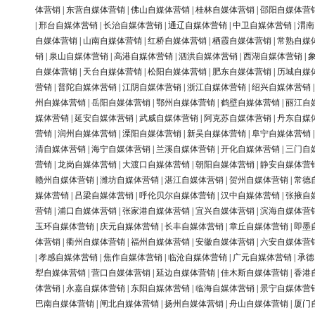
体营销
|
东营自媒体营销
|
佛山自媒体营销
|
桂林自媒体营销
|
邵阳自媒体营
|
邢台自媒体营销
|
长治自媒体营销
|
通辽自媒体营销
|
中卫自媒体营销
|
渭南
自媒体营销
|
山南自媒体营销
|
红桥自媒体营销
|
栖霞自媒体营销
|
常熟自媒
销
|
泉山自媒体营销
|
高港自媒体营销
|
泗洪自媒体营销
|
西湖自媒体营销
|
自媒体营销
|
天台自媒体营销
|
松阳自媒体营销
|
肥东自媒体营销
|
历城自媒
营销
|
普陀自媒体营销
|
江阴自媒体营销
|
浙江自媒体营销
|
绍兴自媒体营销
州自媒体营销
|
岳阳自媒体营销
|
鄂州自媒体营销
|
鹤壁自媒体营销
|
丽江自
媒体营销
|
延安自媒体营销
|
武威自媒体营销
|
阿克苏自媒体营销
|
丹东自媒
营销
|
润州自媒体营销
|
溧阳自媒体营销
|
新吴自媒体营销
|
阜宁自媒体营销
清自媒体营销
|
海宁自媒体营销
|
兰溪自媒体营销
|
开化自媒体营销
|
三门自
营销
|
龙岗自媒体营销
|
大渡口自媒体营销
|
朝阳自媒体营销
|
静安自媒体营
赣州自媒体营销
|
潍坊自媒体营销
|
湛江自媒体营销
|
贺州自媒体营销
|
常德
媒体营销
|
吕梁自媒体营销
|
呼伦贝尔自媒体营销
|
汉中自媒体营销
|
张掖自
营销
|
浦口自媒体营销
|
张家港自媒体营销
|
宜兴自媒体营销
|
滨海自媒体营
玉环自媒体营销
|
庆元自媒体营销
|
长丰自媒体营销
|
章丘自媒体营销
|
即墨
体营销
|
衢州自媒体营销
|
福州自媒体营销
|
安徽自媒体营销
|
六安自媒体营
|
孝感自媒体营销
|
焦作自媒体营销
|
临沧自媒体营销
|
广元自媒体营销
|
承德
犁自媒体营销
|
营口自媒体营销
|
延边自媒体营销
|
佳木斯自媒体营销
|
香港
体营销
|
永嘉自媒体营销
|
东阳自媒体营销
|
临海自媒体营销
|
景宁自媒体营
巴南自媒体营销
|
闸北自媒体营销
|
扬州自媒体营销
|
舟山自媒体营销
|
厦门