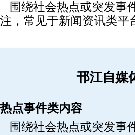
围绕社会热点或突发事
注，常见于新闻资讯类平
邗江自媒
热点事件类内容
围绕社会热点或突发事