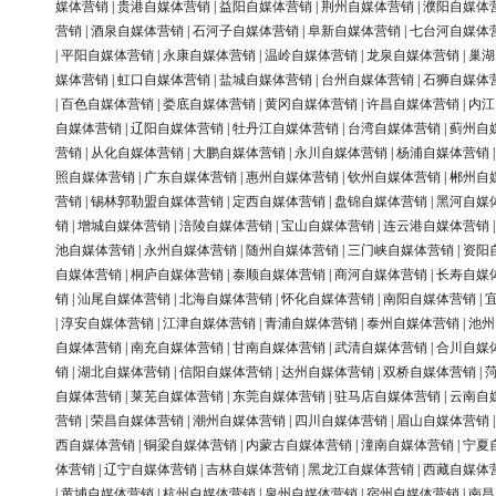
媒体营销
|
贵港自媒体营销
|
益阳自媒体营销
|
荆州自媒体营销
|
濮阳自媒体
营销
|
酒泉自媒体营销
|
石河子自媒体营销
|
阜新自媒体营销
|
七台河自媒体
|
平阳自媒体营销
|
永康自媒体营销
|
温岭自媒体营销
|
龙泉自媒体营销
|
巢湖
媒体营销
|
虹口自媒体营销
|
盐城自媒体营销
|
台州自媒体营销
|
石狮自媒体
|
百色自媒体营销
|
娄底自媒体营销
|
黄冈自媒体营销
|
许昌自媒体营销
|
内江
自媒体营销
|
辽阳自媒体营销
|
牡丹江自媒体营销
|
台湾自媒体营销
|
蓟州自
营销
|
从化自媒体营销
|
大鹏自媒体营销
|
永川自媒体营销
|
杨浦自媒体营销
照自媒体营销
|
广东自媒体营销
|
惠州自媒体营销
|
钦州自媒体营销
|
郴州自
营销
|
锡林郭勒盟自媒体营销
|
定西自媒体营销
|
盘锦自媒体营销
|
黑河自媒
销
|
增城自媒体营销
|
涪陵自媒体营销
|
宝山自媒体营销
|
连云港自媒体营销
池自媒体营销
|
永州自媒体营销
|
随州自媒体营销
|
三门峡自媒体营销
|
资阳
自媒体营销
|
桐庐自媒体营销
|
泰顺自媒体营销
|
商河自媒体营销
|
长寿自媒
销
|
汕尾自媒体营销
|
北海自媒体营销
|
怀化自媒体营销
|
南阳自媒体营销
|
|
淳安自媒体营销
|
江津自媒体营销
|
青浦自媒体营销
|
泰州自媒体营销
|
池州
自媒体营销
|
南充自媒体营销
|
甘南自媒体营销
|
武清自媒体营销
|
合川自媒
销
|
湖北自媒体营销
|
信阳自媒体营销
|
达州自媒体营销
|
双桥自媒体营销
|
自媒体营销
|
莱芜自媒体营销
|
东莞自媒体营销
|
驻马店自媒体营销
|
云南自
营销
|
荣昌自媒体营销
|
潮州自媒体营销
|
四川自媒体营销
|
眉山自媒体营销
西自媒体营销
|
铜梁自媒体营销
|
内蒙古自媒体营销
|
潼南自媒体营销
|
宁夏
体营销
|
辽宁自媒体营销
|
吉林自媒体营销
|
黑龙江自媒体营销
|
西藏自媒体
|
黄埔自媒体营销
|
杭州自媒体营销
|
泉州自媒体营销
|
宿州自媒体营销
|
南昌