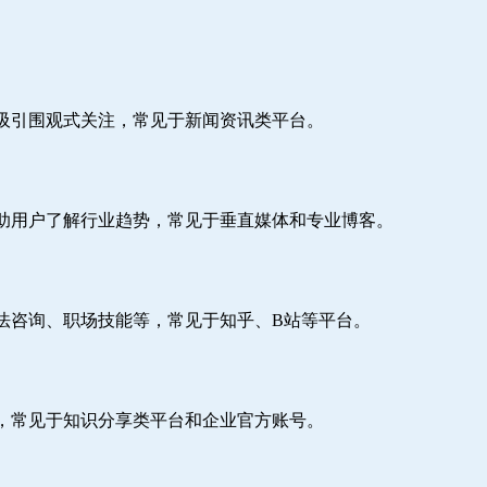
吸引围观式关注，常见于新闻资讯类平台。
助用户了解行业趋势，常见于垂直媒体和专业博客。
法咨询、职场技能等，常见于知乎、B站等平台。
，常见于知识分享类平台和企业官方账号。