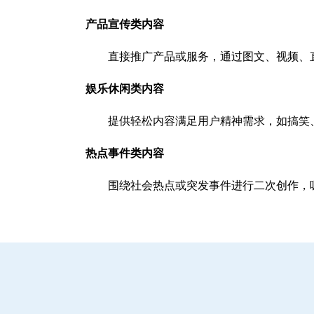
产品宣传类内容
直接推广产品或服务，通过图文、视频、
娱乐休闲类内容
提供轻松内容满足用户精神需求，如搞笑
热点事件类内容
围绕社会热点或突发事件进行二次创作，