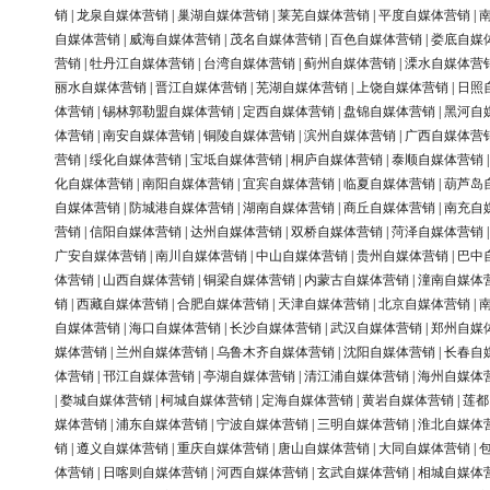
销
|
龙泉自媒体营销
|
巢湖自媒体营销
|
莱芜自媒体营销
|
平度自媒体营销
|
自媒体营销
|
威海自媒体营销
|
茂名自媒体营销
|
百色自媒体营销
|
娄底自媒
营销
|
牡丹江自媒体营销
|
台湾自媒体营销
|
蓟州自媒体营销
|
溧水自媒体营
丽水自媒体营销
|
晋江自媒体营销
|
芜湖自媒体营销
|
上饶自媒体营销
|
日照
体营销
|
锡林郭勒盟自媒体营销
|
定西自媒体营销
|
盘锦自媒体营销
|
黑河自
体营销
|
南安自媒体营销
|
铜陵自媒体营销
|
滨州自媒体营销
|
广西自媒体营
营销
|
绥化自媒体营销
|
宝坻自媒体营销
|
桐庐自媒体营销
|
泰顺自媒体营销
化自媒体营销
|
南阳自媒体营销
|
宜宾自媒体营销
|
临夏自媒体营销
|
葫芦岛
自媒体营销
|
防城港自媒体营销
|
湖南自媒体营销
|
商丘自媒体营销
|
南充自
营销
|
信阳自媒体营销
|
达州自媒体营销
|
双桥自媒体营销
|
菏泽自媒体营销
广安自媒体营销
|
南川自媒体营销
|
中山自媒体营销
|
贵州自媒体营销
|
巴中
体营销
|
山西自媒体营销
|
铜梁自媒体营销
|
内蒙古自媒体营销
|
潼南自媒体
销
|
西藏自媒体营销
|
合肥自媒体营销
|
天津自媒体营销
|
北京自媒体营销
|
自媒体营销
|
海口自媒体营销
|
长沙自媒体营销
|
武汉自媒体营销
|
郑州自媒
媒体营销
|
兰州自媒体营销
|
乌鲁木齐自媒体营销
|
沈阳自媒体营销
|
长春自
体营销
|
邗江自媒体营销
|
亭湖自媒体营销
|
清江浦自媒体营销
|
海州自媒体
|
婺城自媒体营销
|
柯城自媒体营销
|
定海自媒体营销
|
黄岩自媒体营销
|
莲都
媒体营销
|
浦东自媒体营销
|
宁波自媒体营销
|
三明自媒体营销
|
淮北自媒体
销
|
遵义自媒体营销
|
重庆自媒体营销
|
唐山自媒体营销
|
大同自媒体营销
|
体营销
|
日喀则自媒体营销
|
河西自媒体营销
|
玄武自媒体营销
|
相城自媒体