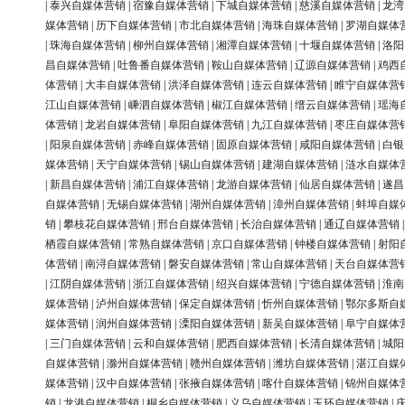
|
泰兴自媒体营销
|
宿豫自媒体营销
|
下城自媒体营销
|
慈溪自媒体营销
|
龙湾
媒体营销
|
历下自媒体营销
|
市北自媒体营销
|
海珠自媒体营销
|
罗湖自媒体
|
珠海自媒体营销
|
柳州自媒体营销
|
湘潭自媒体营销
|
十堰自媒体营销
|
洛阳
昌自媒体营销
|
吐鲁番自媒体营销
|
鞍山自媒体营销
|
辽源自媒体营销
|
鸡西
体营销
|
大丰自媒体营销
|
洪泽自媒体营销
|
连云自媒体营销
|
睢宁自媒体营
江山自媒体营销
|
嵊泗自媒体营销
|
椒江自媒体营销
|
缙云自媒体营销
|
瑶海
体营销
|
龙岩自媒体营销
|
阜阳自媒体营销
|
九江自媒体营销
|
枣庄自媒体营
|
阳泉自媒体营销
|
赤峰自媒体营销
|
固原自媒体营销
|
咸阳自媒体营销
|
白银
媒体营销
|
天宁自媒体营销
|
锡山自媒体营销
|
建湖自媒体营销
|
涟水自媒体
|
新昌自媒体营销
|
浦江自媒体营销
|
龙游自媒体营销
|
仙居自媒体营销
|
遂昌
自媒体营销
|
无锡自媒体营销
|
湖州自媒体营销
|
漳州自媒体营销
|
蚌埠自媒
销
|
攀枝花自媒体营销
|
邢台自媒体营销
|
长治自媒体营销
|
通辽自媒体营销
栖霞自媒体营销
|
常熟自媒体营销
|
京口自媒体营销
|
钟楼自媒体营销
|
射阳
体营销
|
南浔自媒体营销
|
磐安自媒体营销
|
常山自媒体营销
|
天台自媒体营
|
江阴自媒体营销
|
浙江自媒体营销
|
绍兴自媒体营销
|
宁德自媒体营销
|
淮南
媒体营销
|
泸州自媒体营销
|
保定自媒体营销
|
忻州自媒体营销
|
鄂尔多斯自
媒体营销
|
润州自媒体营销
|
溧阳自媒体营销
|
新吴自媒体营销
|
阜宁自媒体
|
三门自媒体营销
|
云和自媒体营销
|
肥西自媒体营销
|
长清自媒体营销
|
城阳
自媒体营销
|
滁州自媒体营销
|
赣州自媒体营销
|
潍坊自媒体营销
|
湛江自媒
媒体营销
|
汉中自媒体营销
|
张掖自媒体营销
|
喀什自媒体营销
|
锦州自媒体
销
|
龙港自媒体营销
|
桐乡自媒体营销
|
义乌自媒体营销
|
玉环自媒体营销
|