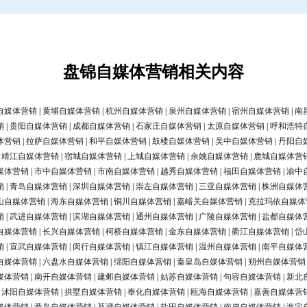
盘锦自媒体营销相关内容
自媒体营销
|
黄埔自媒体营销
|
杭州自媒体营销
|
泉州自媒体营销
|
宿州自媒体营销
|
南
销
|
贵阳自媒体营销
|
成都自媒体营销
|
石家庄自媒体营销
|
太原自媒体营销
|
呼和浩特
体营销
|
拉萨自媒体营销
|
和平自媒体营销
|
鼓楼自媒体营销
|
吴中自媒体营销
|
丹阳自
|
靖江自媒体营销
|
宿城自媒体营销
|
上城自媒体营销
|
余姚自媒体营销
|
鹿城自媒体营
媒体营销
|
市中自媒体营销
|
市南自媒体营销
|
越秀自媒体营销
|
福田自媒体营销
|
渝中
销
|
青岛自媒体营销
|
深圳自媒体营销
|
崇左自媒体营销
|
三亚自媒体营销
|
株洲自媒体
山自媒体营销
|
海东自媒体营销
|
铜川自媒体营销
|
嘉峪关自媒体营销
|
克拉玛依自媒体
销
|
武进自媒体营销
|
滨湖自媒体营销
|
通州自媒体营销
|
广陵自媒体营销
|
盐都自媒体
自媒体营销
|
长兴自媒体营销
|
柯桥自媒体营销
|
金东自媒体营销
|
衢江自媒体营销
|
岱
销
|
宣武自媒体营销
|
闵行自媒体营销
|
镇江自媒体营销
|
温州自媒体营销
|
南平自媒体
自媒体营销
|
六盘水自媒体营销
|
绵阳自媒体营销
|
秦皇岛自媒体营销
|
朔州自媒体营销
媒体营销
|
南开自媒体营销
|
建邺自媒体营销
|
姑苏自媒体营销
|
句容自媒体营销
|
新北
|
沭阳自媒体营销
|
拱墅自媒体营销
|
奉化自媒体营销
|
瓯海自媒体营销
|
嘉善自媒体营