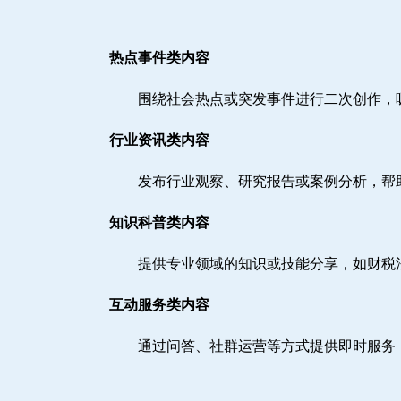
热点事件类内容
围绕社会热点或突发事件进行二次创作，
行业资讯类内容
发布行业观察、研究报告或案例分析，帮
知识科普类内容
提供专业领域的知识或技能分享，如财税
互动服务类内容
通过问答、社群运营等方式提供即时服务