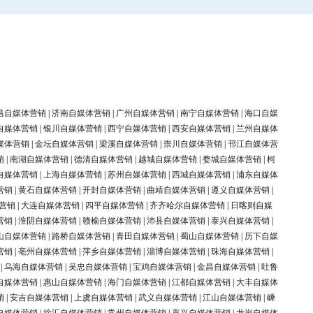
昌自媒体营销
|
济南自媒体营销
|
广州自媒体营销
|
南宁自媒体营销
|
海口自媒
自媒体营销
|
银川自媒体营销
|
西宁自媒体营销
|
西安自媒体营销
|
兰州自媒体
媒体营销
|
金坛自媒体营销
|
梁溪自媒体营销
|
崇川自媒体营销
|
邗江自媒体营
销
|
南湖自媒体营销
|
德清自媒体营销
|
越城自媒体营销
|
婺城自媒体营销
|
柯
自媒体营销
|
上海自媒体营销
|
苏州自媒体营销
|
西城自媒体营销
|
浦东自媒体
营销
|
黄石自媒体营销
|
开封自媒体营销
|
曲靖自媒体营销
|
遵义自媒体营销
|
营销
|
大连自媒体营销
|
四平自媒体营销
|
齐齐哈尔自媒体营销
|
日喀则自媒
营销
|
淮阴自媒体营销
|
赣榆自媒体营销
|
沛县自媒体营销
|
泰兴自媒体营销
|
山自媒体营销
|
路桥自媒体营销
|
青田自媒体营销
|
蜀山自媒体营销
|
历下自媒
营销
|
亳州自媒体营销
|
萍乡自媒体营销
|
淄博自媒体营销
|
珠海自媒体营销
|
|
乌海自媒体营销
|
吴忠自媒体营销
|
宝鸡自媒体营销
|
金昌自媒体营销
|
吐鲁
自媒体营销
|
惠山自媒体营销
|
海门自媒体营销
|
江都自媒体营销
|
大丰自媒体
销
|
安吉自媒体营销
|
上虞自媒体营销
|
武义自媒体营销
|
江山自媒体营销
|
嵊