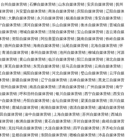
|
台州自媒体营销
|
石狮自媒体营销
|
山东自媒体营销
|
安庆自媒体营销
|
抚州
媒体营销
|
兴安盟自媒体营销
|
商洛自媒体营销
|
庆阳自媒体营销
|
辽阳自媒体
营销
|
大鹏自媒体营销
|
永川自媒体营销
|
杨浦自媒体营销
|
淮安自媒体营销
|
宁自媒体营销
|
漯河自媒体营销
|
乐山自媒体营销
|
衡水自媒体营销
|
晋城自媒
自媒体营销
|
增城自媒体营销
|
涪陵自媒体营销
|
宝山自媒体营销
|
连云港自媒
体营销
|
资阳自媒体营销
|
阿拉善盟自媒体营销
|
陇南自媒体营销
|
铁岭自媒体
销
|
德州自媒体营销
|
海南自媒体营销
|
汕尾自媒体营销
|
北海自媒体营销
|
怀
|
青浦自媒体营销
|
泰州自媒体营销
|
池州自媒体营销
|
柳城自媒体营销
|
河源
自媒体营销
|
黄山自媒体营销
|
临沂自媒体营销
|
阳江自媒体营销
|
湖北自媒体
销
|
莱芜自媒体营销
|
东莞自媒体营销
|
驻马店自媒体营销
|
云南自媒体营销
|
足自媒体营销
|
揭阳自媒体营销
|
河北自媒体营销
|
璧山自媒体营销
|
云浮自媒
体营销
|
新疆自媒体营销
|
辽宁自媒体营销
|
吉林自媒体营销
|
黑龙江自媒体营
|
宿州自媒体营销
|
南昌自媒体营销
|
济南自媒体营销
|
广州自媒体营销
|
南宁
自媒体营销
|
呼和浩特自媒体营销
|
银川自媒体营销
|
西宁自媒体营销
|
西安自
中自媒体营销
|
丹阳自媒体营销
|
金坛自媒体营销
|
梁溪自媒体营销
|
崇川自媒
体营销
|
鹿城自媒体营销
|
南湖自媒体营销
|
德清自媒体营销
|
越城自媒体营销
田自媒体营销
|
渝中自媒体营销
|
上海自媒体营销
|
苏州自媒体营销
|
西城自
媒体营销
|
株洲自媒体营销
|
黄石自媒体营销
|
开封自媒体营销
|
曲靖自媒体营
营销
|
克拉玛依自媒体营销
|
大连自媒体营销
|
四平自媒体营销
|
齐齐哈尔自媒
体营销
|
盐都自媒体营销
|
淮阴自媒体营销
|
赣榆自媒体营销
|
沛县自媒体营销