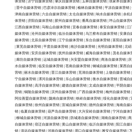
体营销
|
济宁自媒体营销
|
肇庆自媒体营销
|
玉林自媒体营销
|
张家界自媒体
|
晋中自媒体营销
|
巴彦淖尔自媒体营销
|
榆林自媒体营销
|
平凉自媒体营销
|
津南自媒体营销
|
六合自媒体营销
|
太仓自媒体营销
|
响水自媒体营销
|
余杭
体营销
|
济阳自媒体营销
|
胶州自媒体营销
|
番禺自媒体营销
|
坪山自媒体营
江西自媒体营销
|
马鞍山自媒体营销
|
宜春自媒体营销
|
泰安自媒体营销
|
江
媒体营销
|
沧州自媒体营销
|
临汾自媒体营销
|
乌兰察布自媒体营销
|
安康自
媒体营销
|
北辰自媒体营销
|
江宁自媒体营销
|
东台自媒体营销
|
富阳自媒体
|
莱芜自媒体营销
|
平度自媒体营销
|
南沙自媒体营销
|
光明自媒体营销
|
北碚
媒体营销
|
安庆自媒体营销
|
抚州自媒体营销
|
威海自媒体营销
|
茂名自媒体
|
廊坊自媒体营销
|
运城自媒体营销
|
兴安盟自媒体营销
|
商洛自媒体营销
|
庆
水自媒体营销
|
临安自媒体营销
|
苍南自媒体营销
|
钢城自媒体营销
|
莱西自
营销
|
丽水自媒体营销
|
晋江自媒体营销
|
芜湖自媒体营销
|
上饶自媒体营销
宁自媒体营销
|
漯河自媒体营销
|
乐山自媒体营销
|
衡水自媒体营销
|
晋城自
自媒体营销
|
高淳自媒体营销
|
建德自媒体营销
|
文成自媒体营销
|
平阴自媒
营销
|
铜陵自媒体营销
|
滨州自媒体营销
|
广西自媒体营销
|
梅州自媒体营销
阿拉善盟自媒体营销
|
陇南自媒体营销
|
铁岭自媒体营销
|
绥化自媒体营销
|
自媒体营销
|
徐州自媒体营销
|
宣城自媒体营销
|
德州自媒体营销
|
海南自媒
销
|
临夏自媒体营销
|
葫芦岛自媒体营销
|
大兴安岭自媒体营销
|
宁河自媒体
|
柳城自媒体营销
|
河源自媒体营销
|
防城港自媒体营销
|
湖南自媒体营销
|
商
自媒体营销
|
宿迁自媒体营销
|
黄山自媒体营销
|
临沂自媒体营销
|
阳江自媒
销
|
清远自媒体营销
|
河南自媒体营销
|
周口自媒体营销
|
雅安自媒体营销
|