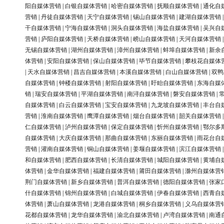
阳自媒体营销
|
白银自媒体营销
|
哈密自媒体营销
|
抚顺自媒体营销
|
通化自
营销
|
丹徒自媒体营销
|
天宁自媒体营销
|
锡山自媒体营销
|
建湖自媒体营销
干自媒体营销
|
宁海自媒体营销
|
洞头自媒体营销
|
海盐自媒体营销
|
吴兴自
营销
|
庐阳自媒体营销
|
天桥自媒体营销
|
崂山自媒体营销
|
天河自媒体营销
无锡自媒体营销
|
湖州自媒体营销
|
漳州自媒体营销
|
蚌埠自媒体营销
|
新余
体营销
|
安阳自媒体营销
|
保山自媒体营销
|
毕节自媒体营销
|
攀枝花自媒体
|
天水自媒体营销
|
昌吉自媒体营销
|
本溪自媒体营销
|
白山自媒体营销
|
双鸭
自媒体营销
|
钟楼自媒体营销
|
射阳自媒体营销
|
盱眙自媒体营销
|
东海自媒
销
|
瑞安自媒体营销
|
平湖自媒体营销
|
南浔自媒体营销
|
磐安自媒体营销
|
自媒体营销
|
白云自媒体营销
|
宝安自媒体营销
|
九龙坡自媒体营销
|
丰台自
营销
|
淮南自媒体营销
|
鹰潭自媒体营销
|
烟台自媒体营销
|
韶关自媒体营销
仁自媒体营销
|
泸州自媒体营销
|
保定自媒体营销
|
忻州自媒体营销
|
鄂尔多
自媒体营销
|
大庆自媒体营销
|
那曲自媒体营销
|
东丽自媒体营销
|
雨花台自
营销
|
灌南自媒体营销
|
铜山自媒体营销
|
姜堰自媒体营销
|
滨江自媒体营销
和自媒体营销
|
肥西自媒体营销
|
长清自媒体营销
|
城阳自媒体营销
|
黄埔自
体营销
|
金华自媒体营销
|
福建自媒体营销
|
莆田自媒体营销
|
滁州自媒体营
荆门自媒体营销
|
新乡自媒体营销
|
普洱自媒体营销
|
德阳自媒体营销
|
张家
什自媒体营销
|
锦州自媒体营销
|
白城自媒体营销
|
伊春自媒体营销
|
西青自
体营销
|
萧山自媒体营销
|
龙港自媒体营销
|
桐乡自媒体营销
|
义乌自媒体营
花都自媒体营销
|
龙华自媒体营销
|
渝北自媒体营销
|
卢湾自媒体营销
|
南通