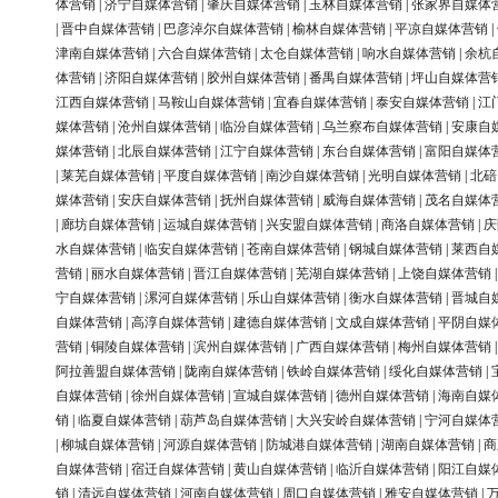
体营销
|
济宁自媒体营销
|
肇庆自媒体营销
|
玉林自媒体营销
|
张家界自媒体
|
晋中自媒体营销
|
巴彦淖尔自媒体营销
|
榆林自媒体营销
|
平凉自媒体营销
|
津南自媒体营销
|
六合自媒体营销
|
太仓自媒体营销
|
响水自媒体营销
|
余杭
体营销
|
济阳自媒体营销
|
胶州自媒体营销
|
番禺自媒体营销
|
坪山自媒体营
江西自媒体营销
|
马鞍山自媒体营销
|
宜春自媒体营销
|
泰安自媒体营销
|
江
媒体营销
|
沧州自媒体营销
|
临汾自媒体营销
|
乌兰察布自媒体营销
|
安康自
媒体营销
|
北辰自媒体营销
|
江宁自媒体营销
|
东台自媒体营销
|
富阳自媒体
|
莱芜自媒体营销
|
平度自媒体营销
|
南沙自媒体营销
|
光明自媒体营销
|
北碚
媒体营销
|
安庆自媒体营销
|
抚州自媒体营销
|
威海自媒体营销
|
茂名自媒体
|
廊坊自媒体营销
|
运城自媒体营销
|
兴安盟自媒体营销
|
商洛自媒体营销
|
庆
水自媒体营销
|
临安自媒体营销
|
苍南自媒体营销
|
钢城自媒体营销
|
莱西自
营销
|
丽水自媒体营销
|
晋江自媒体营销
|
芜湖自媒体营销
|
上饶自媒体营销
宁自媒体营销
|
漯河自媒体营销
|
乐山自媒体营销
|
衡水自媒体营销
|
晋城自
自媒体营销
|
高淳自媒体营销
|
建德自媒体营销
|
文成自媒体营销
|
平阴自媒
营销
|
铜陵自媒体营销
|
滨州自媒体营销
|
广西自媒体营销
|
梅州自媒体营销
阿拉善盟自媒体营销
|
陇南自媒体营销
|
铁岭自媒体营销
|
绥化自媒体营销
|
自媒体营销
|
徐州自媒体营销
|
宣城自媒体营销
|
德州自媒体营销
|
海南自媒
销
|
临夏自媒体营销
|
葫芦岛自媒体营销
|
大兴安岭自媒体营销
|
宁河自媒体
|
柳城自媒体营销
|
河源自媒体营销
|
防城港自媒体营销
|
湖南自媒体营销
|
商
自媒体营销
|
宿迁自媒体营销
|
黄山自媒体营销
|
临沂自媒体营销
|
阳江自媒
销
|
清远自媒体营销
|
河南自媒体营销
|
周口自媒体营销
|
雅安自媒体营销
|