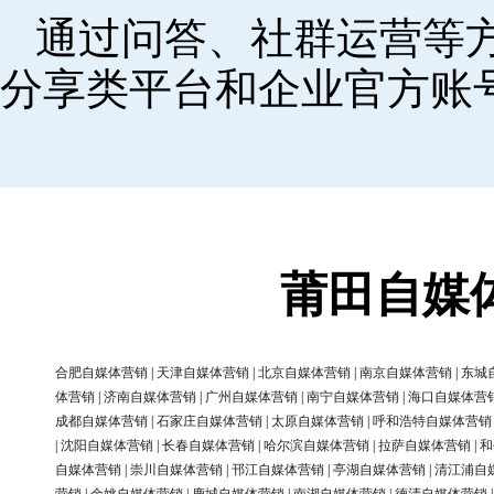
通过问答、社群运营等
分享类平台和企业官方账
莆田自媒
合肥自媒体营销
|
天津自媒体营销
|
北京自媒体营销
|
南京自媒体营销
|
东城
体营销
|
济南自媒体营销
|
广州自媒体营销
|
南宁自媒体营销
|
海口自媒体营
成都自媒体营销
|
石家庄自媒体营销
|
太原自媒体营销
|
呼和浩特自媒体营销
|
沈阳自媒体营销
|
长春自媒体营销
|
哈尔滨自媒体营销
|
拉萨自媒体营销
|
和
自媒体营销
|
崇川自媒体营销
|
邗江自媒体营销
|
亭湖自媒体营销
|
清江浦自