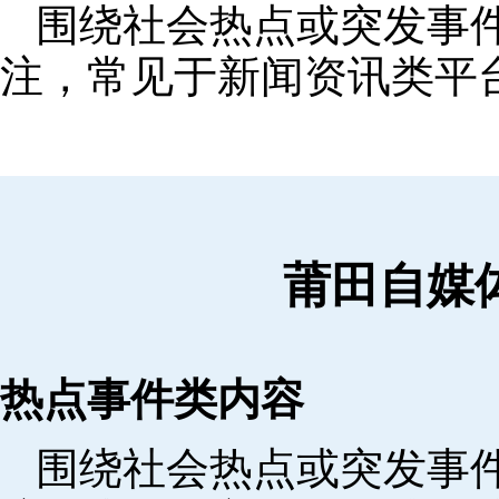
围绕社会热点或突发事
注，常见于新闻资讯类平
莆田自媒
热点事件类内容
围绕社会热点或突发事