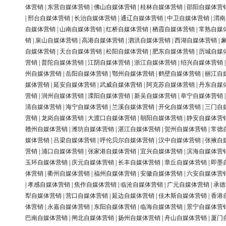
体营销
|
东营自媒体营销
|
佛山自媒体营销
|
桂林自媒体营销
|
邵阳自媒体营
|
邢台自媒体营销
|
长治自媒体营销
|
通辽自媒体营销
|
中卫自媒体营销
|
渭南
自媒体营销
|
山南自媒体营销
|
红桥自媒体营销
|
栖霞自媒体营销
|
常熟自媒
销
|
泉山自媒体营销
|
高港自媒体营销
|
泗洪自媒体营销
|
西湖自媒体营销
|
自媒体营销
|
天台自媒体营销
|
松阳自媒体营销
|
肥东自媒体营销
|
历城自媒
营销
|
普陀自媒体营销
|
江阴自媒体营销
|
浙江自媒体营销
|
绍兴自媒体营销
州自媒体营销
|
岳阳自媒体营销
|
鄂州自媒体营销
|
鹤壁自媒体营销
|
丽江自
媒体营销
|
延安自媒体营销
|
武威自媒体营销
|
阿克苏自媒体营销
|
丹东自媒
营销
|
润州自媒体营销
|
溧阳自媒体营销
|
新吴自媒体营销
|
阜宁自媒体营销
清自媒体营销
|
海宁自媒体营销
|
兰溪自媒体营销
|
开化自媒体营销
|
三门自
营销
|
龙岗自媒体营销
|
大渡口自媒体营销
|
朝阳自媒体营销
|
静安自媒体营
赣州自媒体营销
|
潍坊自媒体营销
|
湛江自媒体营销
|
贺州自媒体营销
|
常德
媒体营销
|
吕梁自媒体营销
|
呼伦贝尔自媒体营销
|
汉中自媒体营销
|
张掖自
营销
|
浦口自媒体营销
|
张家港自媒体营销
|
宜兴自媒体营销
|
滨海自媒体营
玉环自媒体营销
|
庆元自媒体营销
|
长丰自媒体营销
|
章丘自媒体营销
|
即墨
体营销
|
衢州自媒体营销
|
福州自媒体营销
|
安徽自媒体营销
|
六安自媒体营
|
孝感自媒体营销
|
焦作自媒体营销
|
临沧自媒体营销
|
广元自媒体营销
|
承德
犁自媒体营销
|
营口自媒体营销
|
延边自媒体营销
|
佳木斯自媒体营销
|
香港
体营销
|
永嘉自媒体营销
|
东阳自媒体营销
|
临海自媒体营销
|
景宁自媒体营
巴南自媒体营销
|
闸北自媒体营销
|
扬州自媒体营销
|
舟山自媒体营销
|
厦门